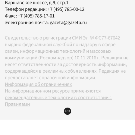
Варшавское шоссе, д.9, стр.1
Телефон редакции:
+7 (495) 785-00-12
Факс:
+7 (495) 785-17-01
Электронная почта:
gazeta@gazeta.ru
Свидетельство о регистрации СМИ Эл № ФС77-67642
выдано федеральной службой по надзору в сфере
связи, информационных технологий и массовых
коммуникаций (Роскомнадзор) 10.11.2016 г. Редакция не
несет ответственности за достоверность информации,
содержащейся в рекламных объявлениях. Редакция не
предоставляет справочной информации.
Информация об ограничениях
На информационном ресурсе применяются
рекомендательные технологии в соответствии с
Правилами
18+