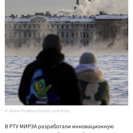
Artem Priakhin/Global Look Press
В РТУ МИРЭА разработали инновационную