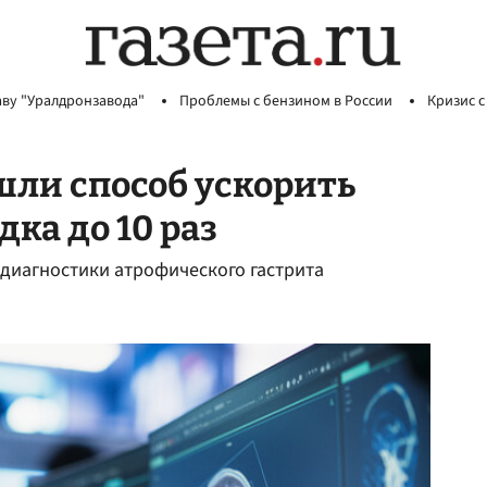
аву "Уралдронзавода"
Проблемы с бензином в России
Кризис с
ли способ ускорить
ка до 10 раз
диагностики атрофического гастрита