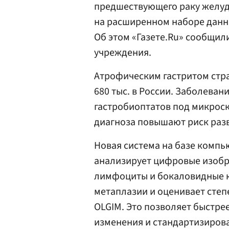
предшествующего раку желуд
на расширенном наборе данны
Об этом «Газете.Ru» сообщил
учреждения.
Атрофическим гастритом стра
680 тыс. в России. Заболеван
гастробиоптатов под микроск
диагноза повышают риск раз
Новая система на базе компь
анализирует цифровые изобр
лимфоциты и бокаловидные к
метаплазии и оценивает сте
OLGIM. Это позволяет быстре
изменения и стандартизирова