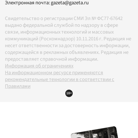
Электронная почта:
gazeta@gazeta.ru
Свидетельство о регистрации СМИ Эл № ФС77-67642
выдано федеральной службой по надзору в сфере
связи, информационных технологий и массовых
коммуникаций (Роскомнадзор) 10.11.2016 г. Редакция не
несет ответственности за достоверность информации,
содержащейся в рекламных объявлениях. Редакция не
предоставляет справочной информации.
Информация об ограничениях
На информационном ресурсе применяются
рекомендательные технологии в соответствии с
Правилами
18+