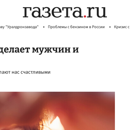
аву "Уралдронзавода"
Проблемы с бензином в России
Кризис с
делает мужчин и
елают нас счастливыми