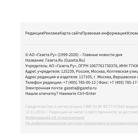
Редакция
Реклама
Карта сайта
Правовая информация
Услов
© АО «Газета.Ру» (1999-2026) – Главные новости дня
Название:
Газета.Ru
(Gazeta.Ru)
Учредитель:
АО «Газета.Ру»
, ОГРН 1067761730376, ИНН 7743
Адрес учредителя: 125239, Россия, Москва, Коптевская улиц
Адрес редакции и издателя:
117105
, г.
Москва
,
Варшавское шо
Телефон редакции:
+7 (495) 785-00-12
| Факс:
+7 (495) 785-17
Электронная почта:
gazeta@gazeta.ru
Нашли опечатку? Нажмите Ctrl+Enter
Свидетельство о регистрации СМИ Эл № ФС77-67642 выда
10.11.2016 г. Редакция не несет ответственности за дос
Информация об ограничениях
На информационном ресурсе применяются рекомендатель