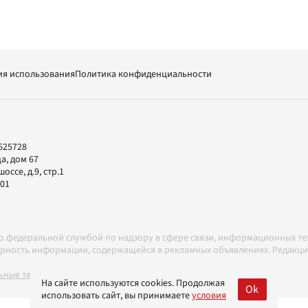
ия использования
Политика конфиденциальности
625728
а, дом 67
ссе, д.9, стр.1
-01
но федеральной службой по надзору в сфере связи, информационных т
товерность информации, содержащейся в рекламных объявлениях. Редак
ные технологии в соответствии с Правилами
На сайте используются cookies. Продолжая
Ok
использовать сайт, вы принимаете
условия