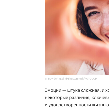
DavideAngelini/Shutterstock/FOTODOM
Эмоции — штука сложная, и 
некоторые различия, ключев
и удовлетворенности жизнью,