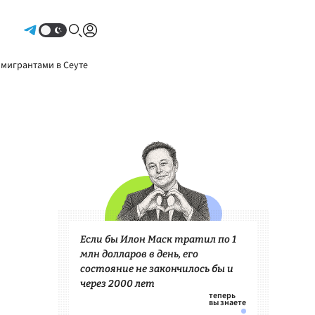
Авторизоваться
 мигрантами в Сеуте
Если бы Илон Маск тратил по 1
млн долларов в день, его
состояние не закончилось бы и
через 2000 лет