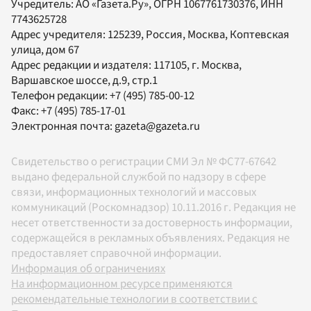
Учредитель:
АО «Газета.Ру»
, ОГРН 1067761730376, ИНН
7743625728
Адрес учредителя: 125239, Россия, Москва, Коптевская
улица, дом 67
Адрес редакции и издателя:
117105
, г.
Москва
,
Варшавское шоссе, д.9, стр.1
Телефон редакции:
+7 (495) 785-00-12
Факс:
+7 (495) 785-17-01
Электронная почта:
gazeta@gazeta.ru
Свидетельство о регистрации СМИ Эл № ФС77-67642
выдано федеральной службой по надзору в сфере
связи, информационных технологий и массовых
коммуникаций (Роскомнадзор) 10.11.2016 г. Редакция не
несет ответственности за достоверность информации,
содержащейся в рекламных объявлениях. Редакция не
предоставляет справочной информации.
Информация об ограничениях
На информационном ресурсе применяются
рекомендательные технологии в соответствии с