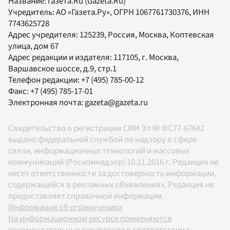
Название:
Газета.Ru
(Gazeta.Ru)
Учредитель:
АО «Газета.Ру»
, ОГРН 1067761730376, ИНН
7743625728
Адрес учредителя: 125239, Россия, Москва, Коптевская
улица, дом 67
Адрес редакции и издателя:
117105
, г.
Москва
,
Варшавское шоссе, д.9, стр.1
Телефон редакции:
+7 (495) 785-00-12
Факс:
+7 (495) 785-17-01
Электронная почта:
gazeta@gazeta.ru
Свидетельство о регистрации СМИ Эл № ФС77-67642
выдано федеральной службой по надзору в сфере
связи, информационных технологий и массовых
коммуникаций (Роскомнадзор) 10.11.2016 г. Редакция не
несет ответственности за достоверность информации,
содержащейся в рекламных объявлениях. Редакция не
предоставляет справочной информации.
Информация об ограничениях
На информационном ресурсе применяются