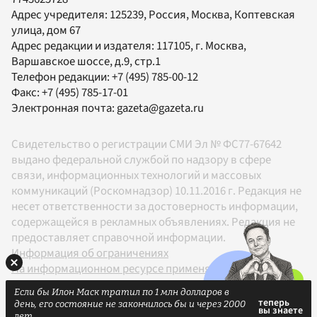
Адрес учредителя: 125239, Россия, Москва, Коптевская
улица, дом 67
Адрес редакции и издателя:
117105
, г.
Москва
,
Варшавское шоссе, д.9, стр.1
Телефон редакции:
+7 (495) 785-00-12
Факс:
+7 (495) 785-17-01
Электронная почта:
gazeta@gazeta.ru
Свидетельство о регистрации СМИ Эл № ФС77-67642
выдано федеральной службой по надзору в сфере
связи, информационных технологий и массовых
коммуникаций (Роскомнадзор) 10.11.2016 г. Редакция не
несет ответственности за достоверность информации,
содержащейся в рекламных объявлениях. Редакция не
предоставляет справочной информации.
Информация об ограничениях
На информационном ресурсе применяются
рекомендательные технологии в соответствии с
Если бы Илон Маск тратил по 1 млн долларов в
Правилами
день, его состояние не закончилось бы и через 2000
18+
лет