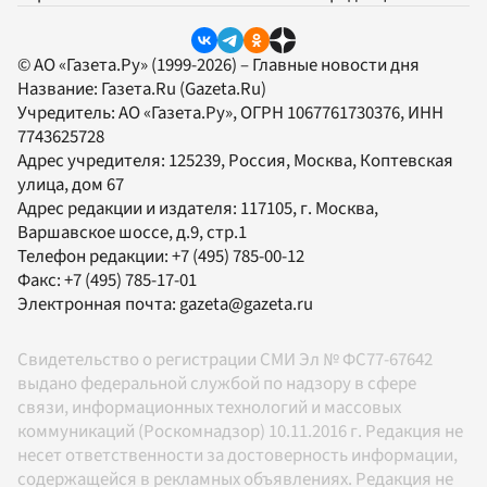
© АО «Газета.Ру» (1999-2026) – Главные новости дня
Название:
Газета.Ru
(Gazeta.Ru)
Учредитель:
АО «Газета.Ру»
, ОГРН 1067761730376, ИНН
7743625728
Адрес учредителя: 125239, Россия, Москва, Коптевская
улица, дом 67
Адрес редакции и издателя:
117105
, г.
Москва
,
Варшавское шоссе, д.9, стр.1
Телефон редакции:
+7 (495) 785-00-12
Факс:
+7 (495) 785-17-01
Электронная почта:
gazeta@gazeta.ru
Свидетельство о регистрации СМИ Эл № ФС77-67642
выдано федеральной службой по надзору в сфере
связи, информационных технологий и массовых
коммуникаций (Роскомнадзор) 10.11.2016 г. Редакция не
несет ответственности за достоверность информации,
содержащейся в рекламных объявлениях. Редакция не