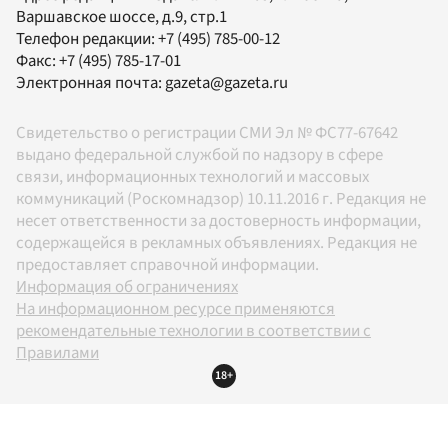
Варшавское шоссе, д.9, стр.1
Телефон редакции:
+7 (495) 785-00-12
Факс:
+7 (495) 785-17-01
Электронная почта:
gazeta@gazeta.ru
Свидетельство о регистрации СМИ Эл № ФС77-67642
выдано федеральной службой по надзору в сфере
связи, информационных технологий и массовых
коммуникаций (Роскомнадзор) 10.11.2016 г. Редакция не
несет ответственности за достоверность информации,
содержащейся в рекламных объявлениях. Редакция не
предоставляет справочной информации.
Информация об ограничениях
На информационном ресурсе применяются
рекомендательные технологии в соответствии с
Правилами
18+