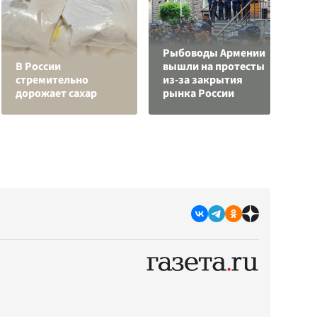
Рыбоводы Армении
В России
вышли на протесты
С
стремительно
из-за закрытия
а
дорожает сахар
рынка России
с