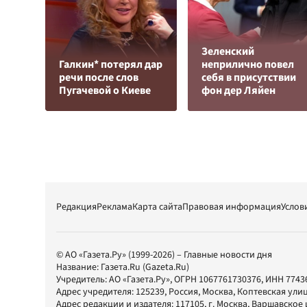
Зеленский
Галкин* потерял дар
неприлично повел
речи после слов
cебя в присутствии
Пугачевой о Киеве
фон дер Ляйен
Редакция
Реклама
Карта сайта
Правовая информация
Услов
© АО «Газета.Ру» (1999-2026) – Главные новости дня
Название:
Газета.Ru
(Gazeta.Ru)
Учредитель:
АО «Газета.Ру»
, ОГРН 1067761730376, ИНН 7743
Адрес учредителя: 125239, Россия, Москва, Коптевская улиц
Адрес редакции и издателя:
117105
, г.
Москва
,
Варшавское шо