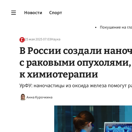
Новости
Спорт
Покушение на гл
25 мая 2025 07:03
Наука
В России создали нано
с раковыми опухолями
к химиотерапии
УрФУ: наночастицы из оксида железа помогут 
Анна Курочкина