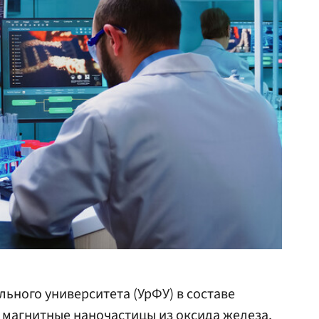
ьного университета (УрФУ) в составе
 магнитные наночастицы из оксида железа,