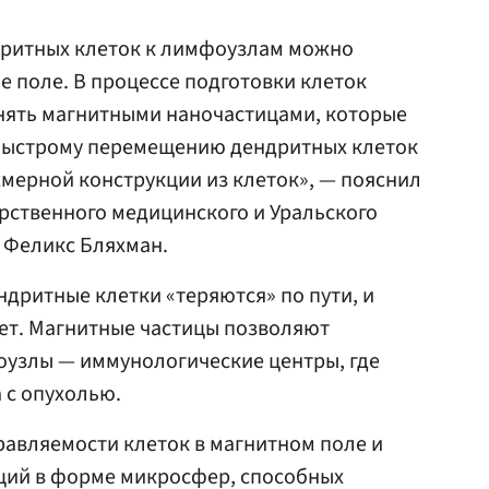
дритных клеток к лимфоузлам можно
 поле. В процессе подготовки клеток
нять магнитными наночастицами, которые
 быстрому перемещению дендритных клеток
хмерной конструкции из клеток», — пояснил
рственного медицинского и Уральского
 Феликс Бляхман.
ндритные клетки «теряются» по пути, и
ет. Магнитные частицы позволяют
оузлы — иммунологические центры, где
 с опухолью.
авляемости клеток в магнитном поле и
ций в форме микросфер, способных