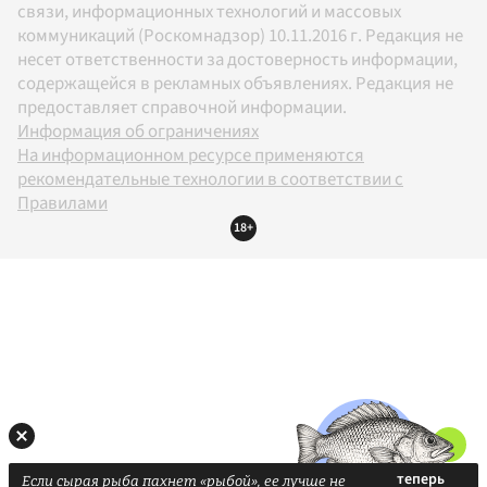
связи, информационных технологий и массовых
коммуникаций (Роскомнадзор) 10.11.2016 г. Редакция не
несет ответственности за достоверность информации,
содержащейся в рекламных объявлениях. Редакция не
предоставляет справочной информации.
Информация об ограничениях
На информационном ресурсе применяются
рекомендательные технологии в соответствии с
Правилами
18+
Если сырая рыба пахнет «рыбой», ее лучше не