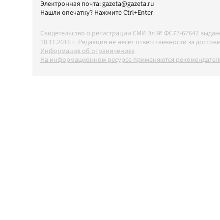
Электронная почта:
gazeta@gazeta.ru
Нашли опечатку? Нажмите Ctrl+Enter
Свидетельство о регистрации СМИ Эл № ФС77-67642 выда
10.11.2016 г. Редакция не несет ответственности за дос
Информация об ограничениях
На информационном ресурсе применяются рекомендатель