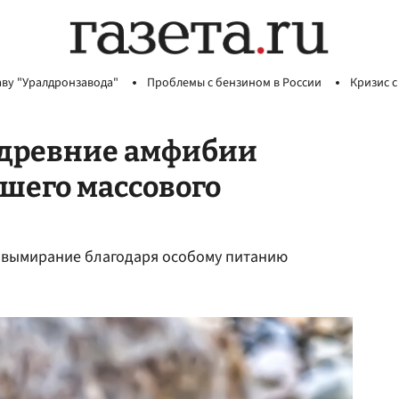
аву "Уралдронзавода"
Проблемы с бензином в России
Кризис с
 древние амфибии
шего массового
 вымирание благодаря особому питанию