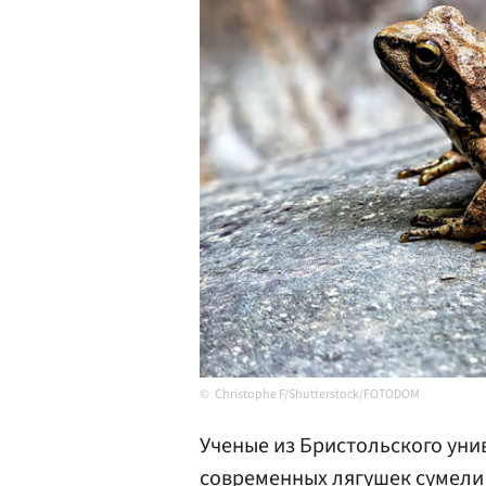
Christophe F/Shutterstock/FOTODOM
Ученые из Бристольского уни
современных лягушек сумели