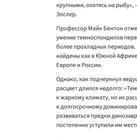
крупными, охотясь на рыбу»,
Элслер.
Профессор Майк Бентон отме
умение темноспондилов пере
более прохладных периодов.
найдены как в Южной Африк
Европе и России.
Однако, как подчеркнул веду
расцвет длился недолго: «Т
к жаркому климату, но их рас
к долгосрочному доминирован
развиваться предки динозав
постепенно уступили им мест