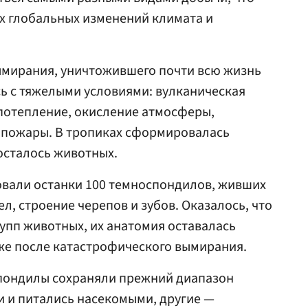
х глобальных изменений климата и
ымирания, уничтожившего почти всю жизнь
сь с тяжелыми условиями: вулканическая
потепление, окисление атмосферы,
 пожары. В тропиках сформировалась
 осталось животных.
вали останки 100 темноспондилов, живших
ел, строение черепов и зубов. Оказалось, что
рупп животных, их анатомия оставалась
же после катастрофического вымирания.
пондилы сохраняли прежний диапазон
 и питались насекомыми, другие —