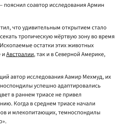
 — пояснил соавтор исследования Армин
тил, что удивительным открытием стало
секать тропическую мёртвую зону во время
 Ископаемые остатки этих животных
е и
Австралии
, так и в Северной Америке,
щий автор исследования Аамир Мехмуд, их
емноспондилы успешно адаптировались
цвет в раннем триасе не привел
ию. Когда в среднем триасе начали
ров и млекопитающих, темноспондилы
о».