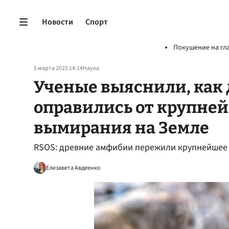
Новости
Спорт
Покушение на гл
5 марта 2025 14:14
Наука
Ученые выяснили, как
оправились от крупней
вымирания на Земле
RSOS: древние амфибии пережили крупнейшее
Елизавета Авдеенко