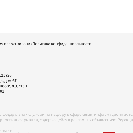
ия использования
Политика конфиденциальности
625728
а, дом 67
ссе, д.9, стр.1
-01
но федеральной службой по надзору в сфере связи, информационных т
товерность информации, содержащейся в рекламных объявлениях. Редак
ные технологии в соответствии с Правилами