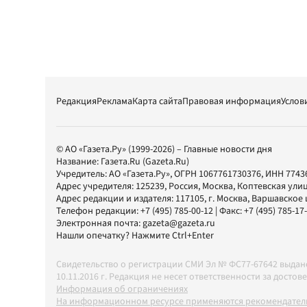
Редакция
Реклама
Карта сайта
Правовая информация
Услов
© АО «Газета.Ру» (1999-2026) – Главные новости дня
Название:
Газета.Ru
(Gazeta.Ru)
Учредитель:
АО «Газета.Ру»
, ОГРН 1067761730376, ИНН 7743
Адрес учредителя: 125239, Россия, Москва, Коптевская улиц
Адрес редакции и издателя:
117105
, г.
Москва
,
Варшавское шо
Телефон редакции:
+7 (495) 785-00-12
| Факс:
+7 (495) 785-17
Электронная почта:
gazeta@gazeta.ru
Нашли опечатку? Нажмите Ctrl+Enter
Свидетельство о регистрации СМИ Эл № ФС77-67642 выда
10.11.2016 г. Редакция не несет ответственности за дос
Информация об ограничениях
На информационном ресурсе применяются рекомендатель