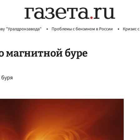
аву "Уралдронзавода"
Проблемы с бензином в России
Кризис с
о магнитной буре
 буря