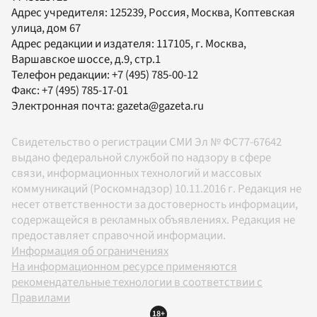
Адрес учредителя: 125239, Россия, Москва, Коптевская
улица, дом 67
Адрес редакции и издателя:
117105
, г.
Москва
,
Варшавское шоссе, д.9, стр.1
Телефон редакции:
+7 (495) 785-00-12
Факс:
+7 (495) 785-17-01
Электронная почта:
gazeta@gazeta.ru
Свидетельство о регистрации СМИ Эл № ФС77-67642
выдано федеральной службой по надзору в сфере
связи, информационных технологий и массовых
коммуникаций (Роскомнадзор) 10.11.2016 г. Редакция не
несет ответственности за достоверность информации,
содержащейся в рекламных объявлениях. Редакция не
предоставляет справочной информации.
Информация об ограничениях
На информационном ресурсе применяются
рекомендательные технологии в соответствии с
Правилами
18+