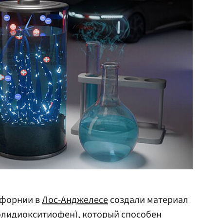
ифорнии в
Лос-Анджелесе
создали материал
олидиокситиофен), который способен