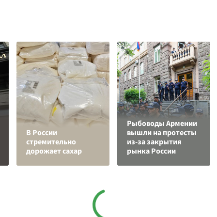
Рыбоводы Армении
В России
вышли на протесты
стремительно
из-за закрытия
дорожает сахар
рынка России