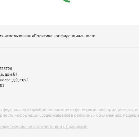
ия использования
Политика конфиденциальности
625728
а, дом 67
ссе, д.9, стр.1
-01
но федеральной службой по надзору в сфере связи, информационных т
товерность информации, содержащейся в рекламных объявлениях. Редак
ные технологии в соответствии с Правилами