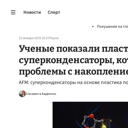
Новости
Спорт
Покушение на гл
22 января 2025 16:27
Наука
Ученые показали плас
суперконденсаторы, ко
проблемы с накоплени
AFM: суперконденсаторы на основе пластика п
Елизавета Авдеенко