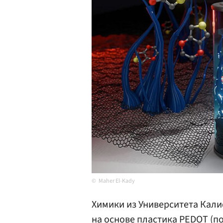
Maher El-Kady
Химики из Университета Кал
на основе пластика PEDOT (п