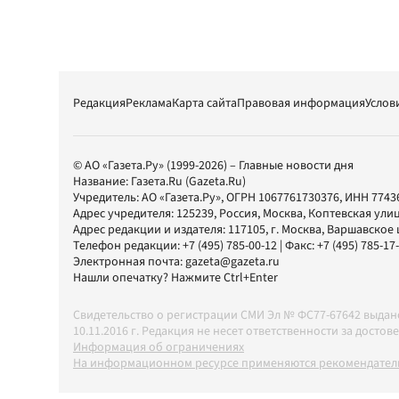
Редакция
Реклама
Карта сайта
Правовая информация
Услов
© АО «Газета.Ру» (1999-2026) – Главные новости дня
Название:
Газета.Ru
(Gazeta.Ru)
Учредитель:
АО «Газета.Ру»
, ОГРН 1067761730376, ИНН 7743
Адрес учредителя: 125239, Россия, Москва, Коптевская улиц
Адрес редакции и издателя:
117105
, г.
Москва
,
Варшавское шо
Телефон редакции:
+7 (495) 785-00-12
| Факс:
+7 (495) 785-17
Электронная почта:
gazeta@gazeta.ru
Нашли опечатку? Нажмите Ctrl+Enter
Свидетельство о регистрации СМИ Эл № ФС77-67642 выда
10.11.2016 г. Редакция не несет ответственности за дос
Информация об ограничениях
На информационном ресурсе применяются рекомендатель