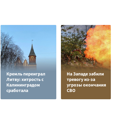
Кремль переиграл
На Западе забили
Л
Литву: хитрость с
тревогу из-за
з
Калининградом
угрозы окончания
в
сработала
СВО
р