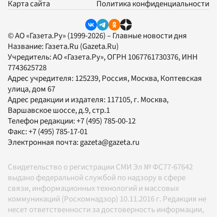
Карта сайта
Политика конфиденциальности
© АО «Газета.Ру» (1999-2026) – Главные новости дня
Название:
Газета.Ru
(Gazeta.Ru)
Учредитель:
АО «Газета.Ру»
, ОГРН 1067761730376, ИНН
7743625728
Адрес учредителя: 125239, Россия, Москва, Коптевская
улица, дом 67
Адрес редакции и издателя:
117105
, г.
Москва
,
Варшавское шоссе, д.9, стр.1
Телефон редакции:
+7 (495) 785-00-12
Факс:
+7 (495) 785-17-01
Электронная почта:
gazeta@gazeta.ru
Свидетельство о регистрации СМИ Эл № ФС77-67642
выдано федеральной службой по надзору в сфере
связи, информационных технологий и массовых
коммуникаций (Роскомнадзор) 10.11.2016 г. Редакция не
несет ответственности за достоверность информации,