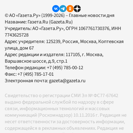
© АО «Газета.Ру» (1999-2026) – Главные новости дня
Название:
Газета.Ru
(Gazeta.Ru)
Учредитель:
АО «Газета.Ру»
, ОГРН 1067761730376, ИНН
7743625728
Адрес учредителя: 125239, Россия, Москва, Коптевская
улица, дом 67
Адрес редакции и издателя:
117105
, г.
Москва
,
Варшавское шоссе, д.9, стр.1
Телефон редакции:
+7 (495) 785-00-12
Факс:
+7 (495) 785-17-01
Электронная почта:
gazeta@gazeta.ru
Свидетельство о регистрации СМИ Эл № ФС77-67642
выдано федеральной службой по надзору в сфере
связи, информационных технологий и массовых
коммуникаций (Роскомнадзор) 10.11.2016 г. Редакция не
несет ответственности за достоверность информации,
содержащейся в рекламных объявлениях. Редакция не