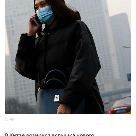
AP
В
Китае
возникла вспышка нового