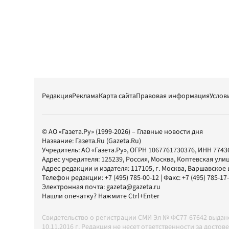
Редакция
Реклама
Карта сайта
Правовая информация
Услов
© АО «Газета.Ру» (1999-2026) – Главные новости дня
Название:
Газета.Ru
(Gazeta.Ru)
Учредитель:
АО «Газета.Ру»
, ОГРН 1067761730376, ИНН 7743
Адрес учредителя: 125239, Россия, Москва, Коптевская улиц
Адрес редакции и издателя:
117105
, г.
Москва
,
Варшавское шо
Телефон редакции:
+7 (495) 785-00-12
| Факс:
+7 (495) 785-17
Электронная почта:
gazeta@gazeta.ru
Нашли опечатку? Нажмите Ctrl+Enter
Свидетельство о регистрации СМИ Эл № ФС77-67642 выда
10.11.2016 г. Редакция не несет ответственности за дос