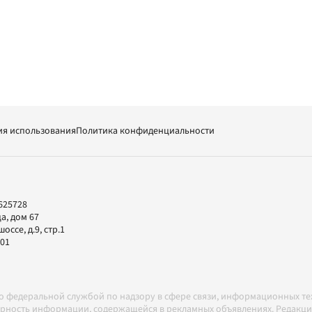
ия использования
Политика конфиденциальности
625728
а, дом 67
ссе, д.9, стр.1
-01
но федеральной службой по надзору в сфере связи, информационных т
товерность информации, содержащейся в рекламных объявлениях. Редак