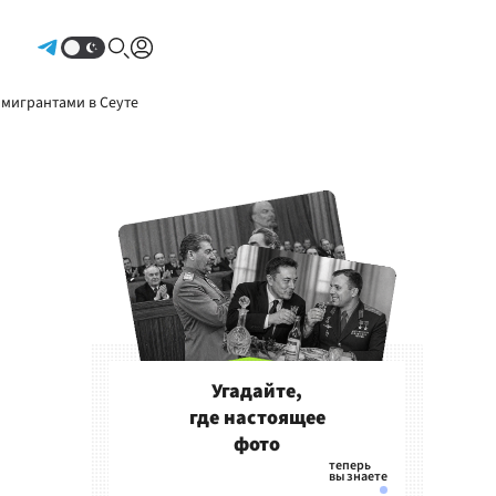
Авторизоваться
 мигрантами в Сеуте
Угадайте,
где настоящее
фото