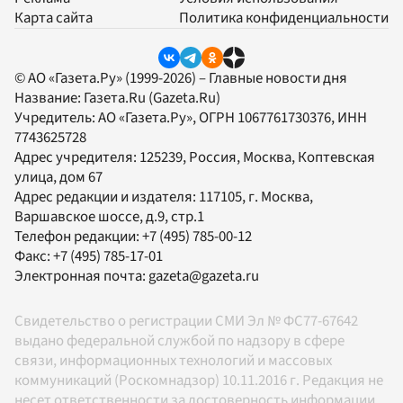
Карта сайта
Политика конфиденциальности
© АО «Газета.Ру» (1999-2026) – Главные новости дня
Название:
Газета.Ru
(Gazeta.Ru)
Учредитель:
АО «Газета.Ру»
, ОГРН 1067761730376, ИНН
7743625728
Адрес учредителя: 125239, Россия, Москва, Коптевская
улица, дом 67
Адрес редакции и издателя:
117105
, г.
Москва
,
Варшавское шоссе, д.9, стр.1
Телефон редакции:
+7 (495) 785-00-12
Факс:
+7 (495) 785-17-01
Электронная почта:
gazeta@gazeta.ru
Свидетельство о регистрации СМИ Эл № ФС77-67642
выдано федеральной службой по надзору в сфере
связи, информационных технологий и массовых
коммуникаций (Роскомнадзор) 10.11.2016 г. Редакция не
несет ответственности за достоверность информации,