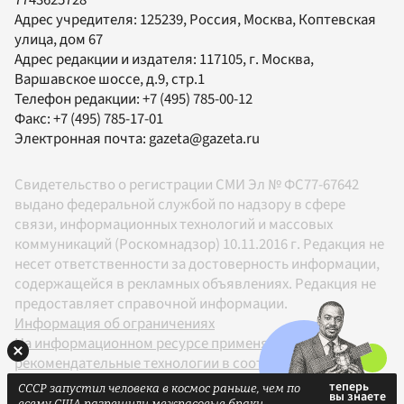
Адрес учредителя: 125239, Россия, Москва, Коптевская
улица, дом 67
Адрес редакции и издателя:
117105
, г.
Москва
,
Варшавское шоссе, д.9, стр.1
Телефон редакции:
+7 (495) 785-00-12
Факс:
+7 (495) 785-17-01
Электронная почта:
gazeta@gazeta.ru
Свидетельство о регистрации СМИ Эл № ФС77-67642
выдано федеральной службой по надзору в сфере
связи, информационных технологий и массовых
коммуникаций (Роскомнадзор) 10.11.2016 г. Редакция не
несет ответственности за достоверность информации,
содержащейся в рекламных объявлениях. Редакция не
предоставляет справочной информации.
Информация об ограничениях
На информационном ресурсе применяются
рекомендательные технологии в соответствии с
Правилами
СССР запустил человека в космос раньше, чем по
18+
всему США разрешили межрасовые браки