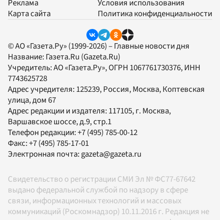
Реклама
Условия использования
Карта сайта
Политика конфиденциальности
© АО «Газета.Ру» (1999-2026) – Главные новости дня
Название:
Газета.Ru
(Gazeta.Ru)
Учредитель:
АО «Газета.Ру»
, ОГРН 1067761730376, ИНН
7743625728
Адрес учредителя: 125239, Россия, Москва, Коптевская
улица, дом 67
Адрес редакции и издателя:
117105
, г.
Москва
,
Варшавское шоссе, д.9, стр.1
Телефон редакции:
+7 (495) 785-00-12
Факс:
+7 (495) 785-17-01
Электронная почта:
gazeta@gazeta.ru
Свидетельство о регистрации СМИ Эл № ФС77-67642
выдано федеральной службой по надзору в сфере
связи, информационных технологий и массовых
коммуникаций (Роскомнадзор) 10.11.2016 г. Редакция не