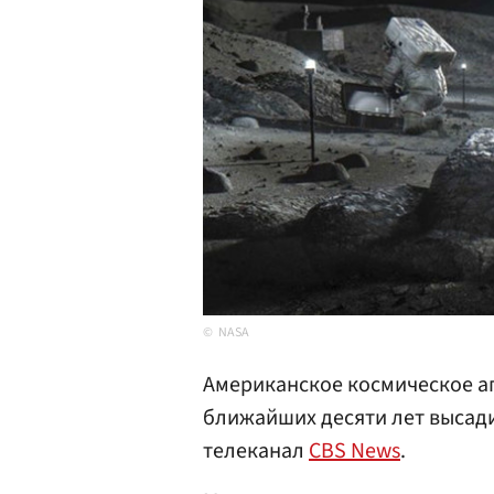
NASA
Американское космическое аг
ближайших десяти лет высади
телеканал
CBS News
.