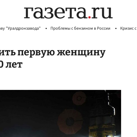
аву "Уралдронзавода"
Проблемы с бензином в России
Кризис с
дить первую женщину
0 лет