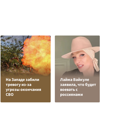
На Западе забили
Лайма Вайкуле
В
тревогу из-за
заявила, что будет
к
угрозы окончания
воевать с
С
СВО
россиянами
с