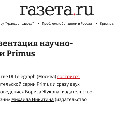
аву "Уралдронзавода"
Проблемы с бензином в России
Кризис с
езентация научно-
и Primus
тве DI Telegraph (Москва)
состоится
тельской серии Primus и сразу двух
 поведение»
Бориса Жукова
(издательство
изни»
Михаила Никитина
(издательство