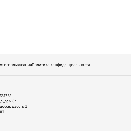
ия использования
Политика конфиденциальности
625728
а, дом 67
ссе, д.9, стр.1
-01