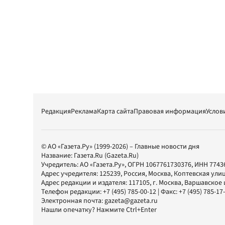
Редакция
Реклама
Карта сайта
Правовая информация
Услов
© АО «Газета.Ру» (1999-2026) – Главные новости дня
Название:
Газета.Ru
(Gazeta.Ru)
Учредитель:
АО «Газета.Ру»
, ОГРН 1067761730376, ИНН 7743
Адрес учредителя: 125239, Россия, Москва, Коптевская улиц
Адрес редакции и издателя:
117105
, г.
Москва
,
Варшавское шо
Телефон редакции:
+7 (495) 785-00-12
| Факс:
+7 (495) 785-17
Электронная почта:
gazeta@gazeta.ru
Нашли опечатку? Нажмите Ctrl+Enter