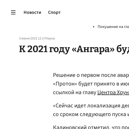
Новости
Спорт
Покушение на гл
3 июня 2015 12:17
Наука
К 2021 году «Ангара» б
Решение о первом после авар
«Протон» будет принято в июн
ссылкой на главу
Центра Хрун
«Сейчас идет локализация д
со сроком следующего пуска
Калиновский отметил, что по