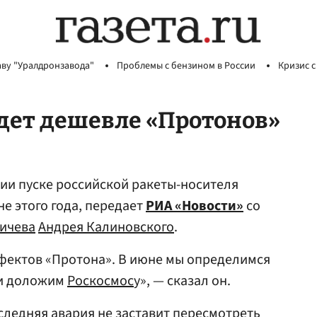
аву "Уралдронзавода"
Проблемы с бензином в России
Кризис с
удет дешевле «Протонов»
ии пуске российской ракеты-носителя
е этого года, передает
РИА «Новости»
со
ичева
Андрея Калиновского
.
ефектов «Протона». В июне мы определимся
 и доложим
Роскосмос
у», — сказал он.
следняя авария не заставит пересмотреть