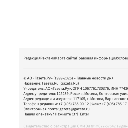
Редакция
Реклама
Карта сайта
Правовая информация
Услов
© АО «Газета.Ру» (1999-2026) – Главные новости дня
Название:
Газета.Ru
(Gazeta.Ru)
Учредитель:
АО «Газета.Ру»
, ОГРН 1067761730376, ИНН 7743
Адрес учредителя: 125239, Россия, Москва, Коптевская улиц
Адрес редакции и издателя:
117105
, г.
Москва
,
Варшавское шо
Телефон редакции:
+7 (495) 785-00-12
| Факс:
+7 (495) 785-17
Электронная почта:
gazeta@gazeta.ru
Нашли опечатку? Нажмите Ctrl+Enter
Свидетельство о регистрации СМИ Эл № ФС77-67642 выда