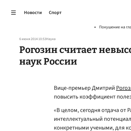
Новости
Спорт
Покушение на гл
6 июня 2014 10:53
Наука
Рогозин считает невы
наук России
Вице-премьер Дмитрий
Рогоз
повысить коэффициент полез
«В целом, сегодня отдача от 
интеллектуальный потенциал
конкретными учеными, для ко