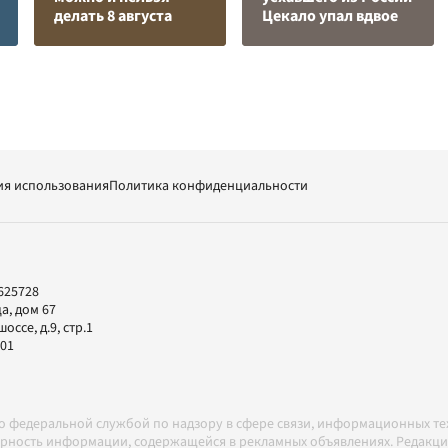
делать 8 августа
Цекало упал вдвое
ия использования
Политика конфиденциальности
625728
а, дом 67
ссе, д.9, стр.1
-01
но федеральной службой по надзору в сфере связи, информационных т
товерность информации, содержащейся в рекламных объявлениях. Редак