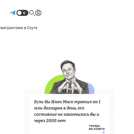
Авторизоваться
 мигрантами в Сеуте
Если бы Илон Маск тратил по 1
млн долларов в день, его
состояние не закончилось бы и
через 2000 лет