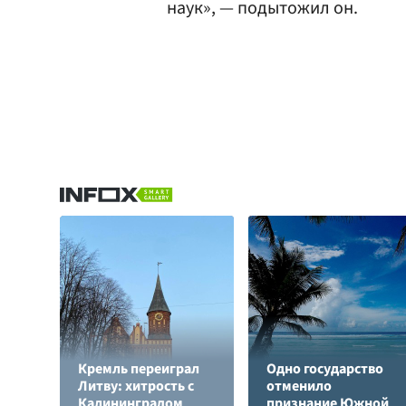
наук», — подытожил он.
Кремль переиграл
Одно государство
Литву: хитрость с
отменило
Калининградом
признание Южной