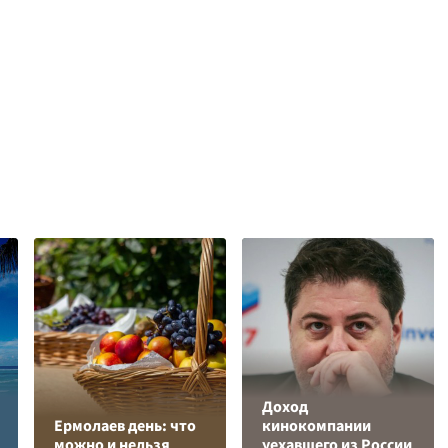
Доход
Ермолаев день: что
кинокомпании
можно и нельзя
уехавшего из России