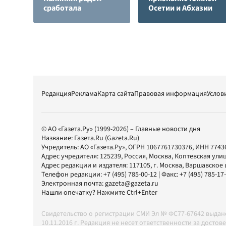
сработала
Осетии и Абхазии
Редакция
Реклама
Карта сайта
Правовая информация
Услов
© АО «Газета.Ру» (1999-2026) – Главные новости дня
Название:
Газета.Ru
(Gazeta.Ru)
Учредитель:
АО «Газета.Ру»
, ОГРН 1067761730376, ИНН 7743
Адрес учредителя: 125239, Россия, Москва, Коптевская улиц
Адрес редакции и издателя:
117105
, г.
Москва
,
Варшавское шо
Телефон редакции:
+7 (495) 785-00-12
| Факс:
+7 (495) 785-17
Электронная почта:
gazeta@gazeta.ru
Нашли опечатку? Нажмите Ctrl+Enter
Свидетельство о регистрации СМИ Эл № ФС77-67642 выда
10.11.2016 г. Редакция не несет ответственности за дос