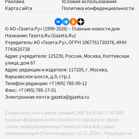
Реклама
Условия использования
Карта сайта
Политика конфиденциальности
© АО «Газета.Ру» (1999-2026) – Главные новости дня
Название:
Газета.Ru
(Gazeta.Ru)
Учредитель:
АО «Газета.Ру»
, ОГРН 1067761730376, ИНН
7743625728
Адрес учредителя: 125239, Россия, Москва, Коптевская
улица, дом 67
Адрес редакции и издателя:
117105
, г.
Москва
,
Варшавское шоссе, д.9, стр.1
Телефон редакции:
+7 (495) 785-00-12
Факс:
+7 (495) 785-17-01
Электронная почта:
gazeta@gazeta.ru
Свидетельство о регистрации СМИ Эл № ФС77-67642
выдано федеральной службой по надзору в сфере
связи, информационных технологий и массовых
коммуникаций (Роскомнадзор) 10.11.2016 г. Редакция не