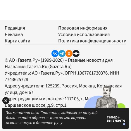
Редакция
Правовая информация
Реклама
Условия использования
Карта сайта
Политика конфиденциальности
© АО «Газета.Ру» (1999-2026) – Главные новости дня
Название:
Газета.Ru
(Gazeta.Ru)
Учредитель:
АО «Газета.Ру»
, ОГРН 1067761730376, ИНН
7743625728
Адрес учредителя: 125239, Россия, Москва, Коптевская
улица, дом 67
Адрес редакции и издателя:
117105
, г.
Москва
,
Варшавское шоссе, д.9, стр.1
Телефон редакции:
+7 (495) 785-00-12
Знаменитая поза Сталина с ладонью за пазухой
Факс:
+7 (495) 785-17-01
была не ради образа — так он маскировал
искалеченную в детстве руку
Электронная почта:
gazeta@gazeta.ru