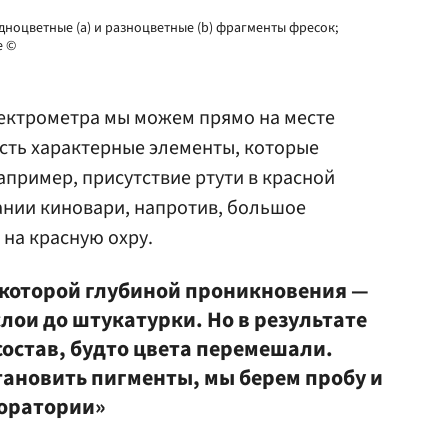
ноцветные (a) и разноцветные (b) фрагменты фресок;
е ©
ектрометра мы можем прямо на месте
Есть характерные элементы, которые
апример, присутствие ртути в красной
ании киновари, напротив, большое
 на красную охру.
екоторой глубиной проникновения —
лои до штукатурки. Но в результате
состав, будто цвета перемешали.
тановить пигменты, мы берем пробу и
боратории»