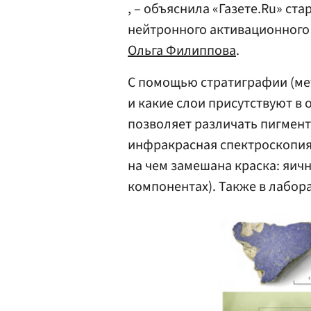
, – объяснила «Газете.Ru» ст
нейтронного активационног
Ольга Филиппова
.
С помощью стратиграфии (мет
и какие слои присутствуют в
позволяет различать пигмент
инфракрасная спектроскопия 
на чем замешана краска: яич
компонентах). Также в лабор