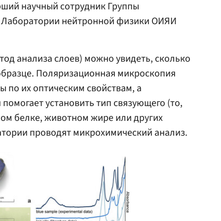
арший научный сотрудник Группы
о Лаборатории нейтронной физики ОИЯИ
од анализа слоев) можно увидеть, сколько
 образце. Поляризационная микроскопия
ы по их оптическим свойствам, а
помогает установить тип связующего (то,
ном белке, животном жире или других
атории проводят микрохимический анализ.