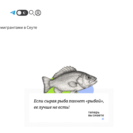
Авторизоваться
 мигрантами в Сеуте
Если сырая рыба пахнет «рыбой»,
ее лучше не есть!