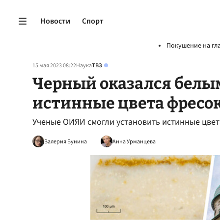
Новости
Спорт
Покушение на гл
15 мая 2023 08:22
Наука
ТВЗ
Черный оказался белы
истинные цвета фресок
Ученые ОИЯИ смогли установить истинные цвет
Валерия Бунина
Анна Урманцева