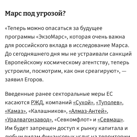
Марс под угрозой?
«Теперь можно опасаться за будущее
программы «ЭкзоМарс», которая очень важна
для российского вклада в исследование Марса.
До сегодняшнего дня мы не устраивали санкций
Европейскому космическому агентству, теперь
устроили, посмотрим, как они среагируют», —
заявил Егоров.
Введенные ранее секторальные меры ЕС
касаются
РЖД
, компаний
«Сухой»
,
«Туполев»
,
«Камаз»
, «Калашников»,
«Алмаз-Антей»
,
«Уралвагонзавод»
, «Севкомфлот» и
«Севмаш»
.
Им будет запрещен доступ к рынку капитала и
любым видам финансовых услуг на территории