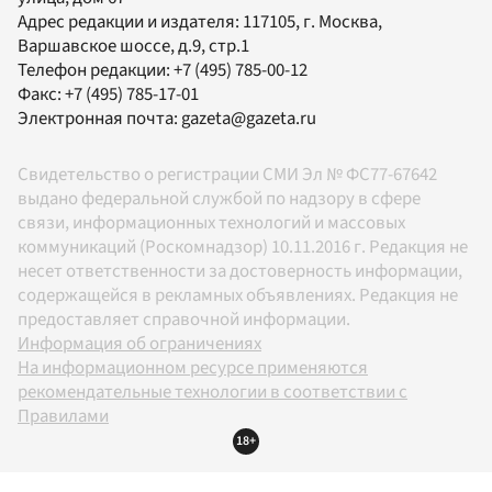
Адрес редакции и издателя:
117105
, г.
Москва
,
Варшавское шоссе, д.9, стр.1
Телефон редакции:
+7 (495) 785-00-12
Факс:
+7 (495) 785-17-01
Электронная почта:
gazeta@gazeta.ru
Свидетельство о регистрации СМИ Эл № ФС77-67642
выдано федеральной службой по надзору в сфере
связи, информационных технологий и массовых
коммуникаций (Роскомнадзор) 10.11.2016 г. Редакция не
несет ответственности за достоверность информации,
содержащейся в рекламных объявлениях. Редакция не
предоставляет справочной информации.
Информация об ограничениях
На информационном ресурсе применяются
рекомендательные технологии в соответствии с
Правилами
18+