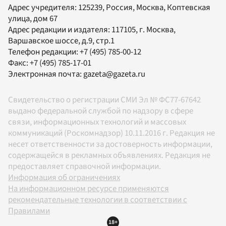
Адрес учредителя: 125239, Россия, Москва, Коптевская
улица, дом 67
Адрес редакции и издателя:
117105
, г.
Москва
,
Варшавское шоссе, д.9, стр.1
Телефон редакции:
+7 (495) 785-00-12
Факс:
+7 (495) 785-17-01
Электронная почта:
gazeta@gazeta.ru
Свидетельство о регистрации СМИ Эл № ФС77-67642
выдано федеральной службой по надзору в сфере
связи, информационных технологий и массовых
коммуникаций (Роскомнадзор) 10.11.2016 г. Редакция не
несет ответственности за достоверность информации,
содержащейся в рекламных объявлениях. Редакция не
предоставляет справочной информации.
Информация об ограничениях
На информационном ресурсе применяются
рекомендательные технологии в соответствии с
Правилами
18+