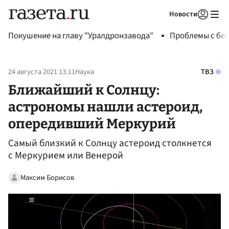
Новости
Авторизоваться
Покушение на главу "Уралдронзавода"
Проблемы с бен
24 августа 2021 13:11
Наука
ТВЗ
Ближайший к Солнцу:
астрономы нашли астероид,
опередивший Меркурий
Самый близкий к Солнцу астероид столкнется
с Меркурием или Венерой
Максим Борисов