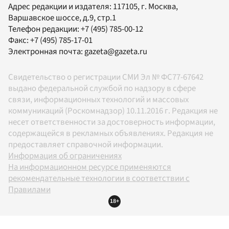
Адрес редакции и издателя:
117105
, г.
Москва
,
Варшавское шоссе, д.9, стр.1
Телефон редакции:
+7 (495) 785-00-12
Факс:
+7 (495) 785-17-01
Электронная почта:
gazeta@gazeta.ru
Свидетельство о регистрации СМИ Эл № ФС77-67642
выдано федеральной службой по надзору в сфере
связи, информационных технологий и массовых
коммуникаций (Роскомнадзор) 10.11.2016 г. Редакция не
несет ответственности за достоверность информации,
содержащейся в рекламных объявлениях. Редакция не
предоставляет справочной информации.
Информация об ограничениях
На информационном ресурсе применяются
рекомендательные технологии в соответствии с
Правилами
18+