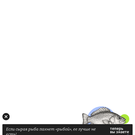
Если сырая рыба пахнет «рыбой», ее лучше не
есть!