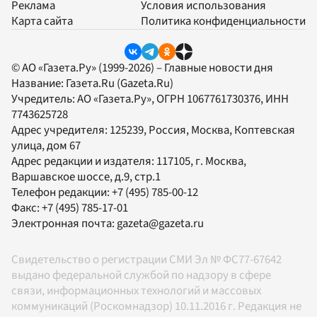
Реклама
Условия использования
Карта сайта
Политика конфиденциальности
© АО «Газета.Ру» (1999-2026) – Главные новости дня
Название:
Газета.Ru
(Gazeta.Ru)
Учредитель:
АО «Газета.Ру»
, ОГРН 1067761730376, ИНН
7743625728
Адрес учредителя: 125239, Россия, Москва, Коптевская
улица, дом 67
Адрес редакции и издателя:
117105
, г.
Москва
,
Варшавское шоссе, д.9, стр.1
Телефон редакции:
+7 (495) 785-00-12
Факс:
+7 (495) 785-17-01
Электронная почта:
gazeta@gazeta.ru
Свидетельство о регистрации СМИ Эл № ФС77-67642
выдано федеральной службой по надзору в сфере
связи, информационных технологий и массовых
коммуникаций (Роскомнадзор) 10.11.2016 г. Редакция не