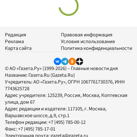
Редакция
Правовая информация
Реклама
Условия использования
Карта сайта
Политика конфиденциальности
© АО «Газета.Ру» (1999-2026) – Главные новости дня
Название:
Газета.Ru
(Gazeta.Ru)
Учредитель:
АО «Газета.Ру»
, ОГРН 1067761730376, ИНН
7743625728
Адрес учредителя: 125239, Россия, Москва, Коптевская
улица, дом 67
Адрес редакции и издателя:
117105
, г.
Москва
,
Варшавское шоссе, д.9, стр.1
Телефон редакции:
+7 (495) 785-00-12
Факс:
+7 (495) 785-17-01
Электронная почта:
gazeta@gazeta.ru