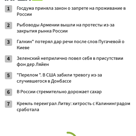
1
Госдума приняла закон о запрете на проживание в
России
2
Рыбоводы Армении вышли на протесты из-за
закрытия рынка России
3
Галкин* потерял дар речи после слов Пугачевой о
Киеве
4
Зеленский неприлично повел cебя в присутствии
фон дер Ляйен
5
"Перелом ". В США забили тревогу из-за
случившегося в Донбассе
6
В России стремительно дорожает сахар
7
Кремль переиграл Литву: хитрость с Калининградом
сработала