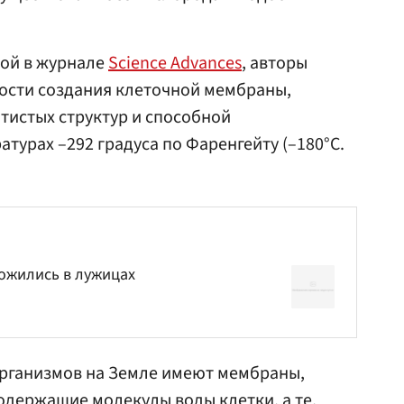
ной в журнале
Science Advances
, авторы
ости создания клеточной мембраны,
тистых структур и способной
турах –292 градуса по Фаренгейту (–180°C.
ожились в лужицах
организмов на Земле имеют мембраны,
одержащие молекулы воды клетки, а те,