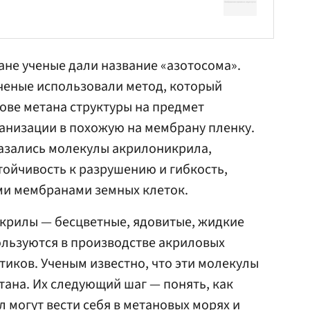
не ученые дали название «азотосома».
ченые использовали метод, который
ове метана структуры на предмет
анизации в похожую на мембрану пленку.
азались молекулы акрилоникрила,
тойчивость к разрушению и гибкость,
и мембранами земных клеток.
рилы — бесцветные, ядовитые, жидкие
ользуются в производстве акриловых
тиков. Ученым известно, что эти молекулы
тана. Их следующий шаг — понять, как
л могут вести себя в метановых морях и