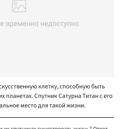
скусственную клетку, способную быть
х планетах. Спутник Сатурна Титан с его
льное место для такой жизни.