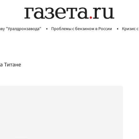
аву "Уралдронзавода"
Проблемы с бензином в России
Кризис с
а Титане