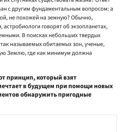
и их спутниках существовать жизнь? Ответ
зан с другим фундаментальным вопросом: а
гой, не похожей на земную? Обычно,
, астробиологи говорят об экзопланетах,
емными. В поисках небольших твердых
так называемых обитаемых зон, ученые,
рую Землю, где как минимум должна
от принцип, который взят
 мечтает в будущем при помощи новых
ментов обнаружить пригодные