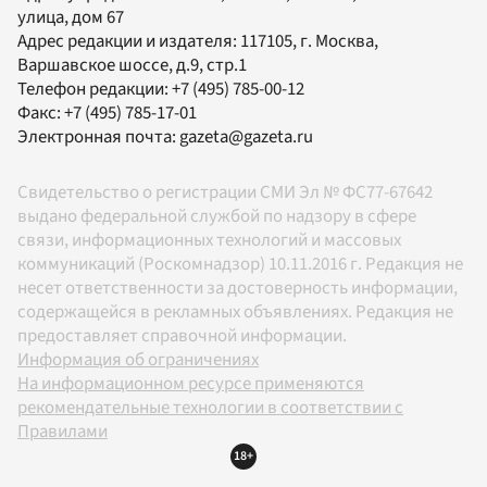
улица, дом 67
Адрес редакции и издателя:
117105
, г.
Москва
,
Варшавское шоссе, д.9, стр.1
Телефон редакции:
+7 (495) 785-00-12
Факс:
+7 (495) 785-17-01
Электронная почта:
gazeta@gazeta.ru
Свидетельство о регистрации СМИ Эл № ФС77-67642
выдано федеральной службой по надзору в сфере
связи, информационных технологий и массовых
коммуникаций (Роскомнадзор) 10.11.2016 г. Редакция не
несет ответственности за достоверность информации,
содержащейся в рекламных объявлениях. Редакция не
предоставляет справочной информации.
Информация об ограничениях
На информационном ресурсе применяются
рекомендательные технологии в соответствии с
Правилами
18+