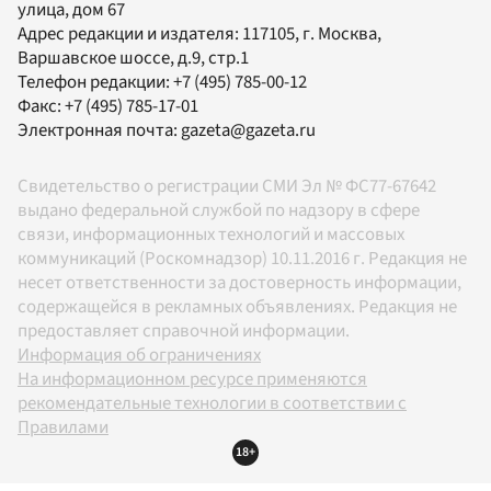
улица, дом 67
Адрес редакции и издателя:
117105
, г.
Москва
,
Варшавское шоссе, д.9, стр.1
Телефон редакции:
+7 (495) 785-00-12
Факс:
+7 (495) 785-17-01
Электронная почта:
gazeta@gazeta.ru
Свидетельство о регистрации СМИ Эл № ФС77-67642
выдано федеральной службой по надзору в сфере
связи, информационных технологий и массовых
коммуникаций (Роскомнадзор) 10.11.2016 г. Редакция не
несет ответственности за достоверность информации,
содержащейся в рекламных объявлениях. Редакция не
предоставляет справочной информации.
Информация об ограничениях
На информационном ресурсе применяются
рекомендательные технологии в соответствии с
Правилами
18+