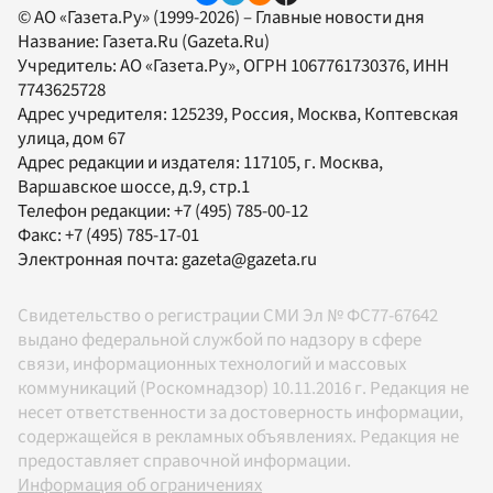
© АО «Газета.Ру» (1999-2026) – Главные новости дня
Название:
Газета.Ru
(Gazeta.Ru)
Учредитель:
АО «Газета.Ру»
, ОГРН 1067761730376, ИНН
7743625728
Адрес учредителя: 125239, Россия, Москва, Коптевская
улица, дом 67
Адрес редакции и издателя:
117105
, г.
Москва
,
Варшавское шоссе, д.9, стр.1
Телефон редакции:
+7 (495) 785-00-12
Факс:
+7 (495) 785-17-01
Электронная почта:
gazeta@gazeta.ru
Свидетельство о регистрации СМИ Эл № ФС77-67642
выдано федеральной службой по надзору в сфере
связи, информационных технологий и массовых
коммуникаций (Роскомнадзор) 10.11.2016 г. Редакция не
несет ответственности за достоверность информации,
содержащейся в рекламных объявлениях. Редакция не
предоставляет справочной информации.
Информация об ограничениях