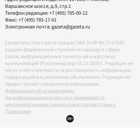
Варшавское шоссе, д.9, стр.1
Телефон редакции:
+7 (495) 785-00-12
Факс:
+7 (495) 785-17-01
Электронная почта:
gazeta@gazeta.ru
Свидетельство о регистрации СМИ Эл № ФС77-67642
выдано федеральной службой по надзору в сфере
связи, информационных технологий и массовых
коммуникаций (Роскомнадзор) 10.11.2016 г. Редакция не
несет ответственности за достоверность информации,
содержащейся в рекламных объявлениях. Редакция не
предоставляет справочной информации.
Информация об ограничениях
На информационном ресурсе применяются
рекомендательные технологии в соответствии с
Правилами
18+