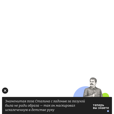
Знаменитая поза Сталина с ладонью за пазухой
была не ради образа — так он маскировал
искалеченную в детстве руку