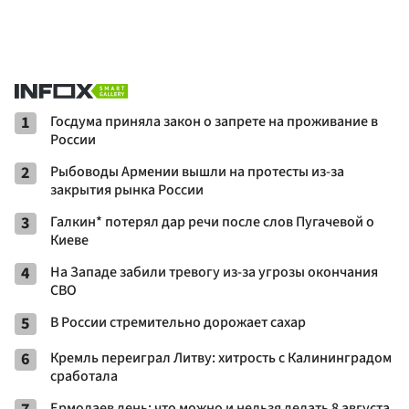
1
Госдума приняла закон о запрете на проживание в
России
2
Рыбоводы Армении вышли на протесты из-за
закрытия рынка России
3
Галкин* потерял дар речи после слов Пугачевой о
Киеве
4
На Западе забили тревогу из-за угрозы окончания
СВО
5
В России стремительно дорожает сахар
6
Кремль переиграл Литву: хитрость с Калининградом
сработала
Ермолаев день: что можно и нельзя делать 8 августа