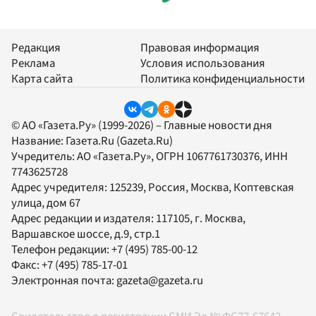
Редакция
Правовая информация
Реклама
Условия использования
Карта сайта
Политика конфиденциальности
© АО «Газета.Ру» (1999-2026) – Главные новости дня
Название:
Газета.Ru
(Gazeta.Ru)
Учредитель:
АО «Газета.Ру»
, ОГРН 1067761730376, ИНН
7743625728
Адрес учредителя: 125239, Россия, Москва, Коптевская
улица, дом 67
Адрес редакции и издателя:
117105
, г.
Москва
,
Варшавское шоссе, д.9, стр.1
Телефон редакции:
+7 (495) 785-00-12
Факс:
+7 (495) 785-17-01
Электронная почта:
gazeta@gazeta.ru