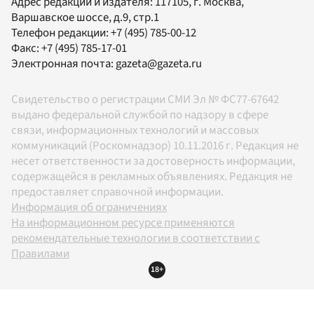
Адрес редакции и издателя:
117105
, г.
Москва
,
Варшавское шоссе, д.9, стр.1
Телефон редакции:
+7 (495) 785-00-12
Факс:
+7 (495) 785-17-01
Электронная почта:
gazeta@gazeta.ru
Свидетельство о регистрации СМИ Эл № ФС77-67642
выдано федеральной службой по надзору в сфере
связи, информационных технологий и массовых
коммуникаций (Роскомнадзор) 10.11.2016 г. Редакция не
несет ответственности за достоверность информации,
содержащейся в рекламных объявлениях. Редакция не
предоставляет справочной информации.
Информация об ограничениях
На информационном ресурсе применяются
рекомендательные технологии в соответствии с
Правилами
18+