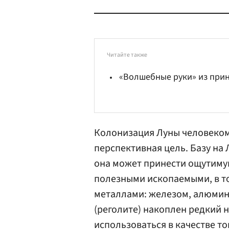
Читайте также
«Волшебные руки» из при
Колонизация Луны человеком 
перспективная цель. Базу на 
она может принести ощутиму
полезными ископаемыми, в т
металлами: железом, алюмини
(реголите) накоплен редкий 
использоваться в качестве т