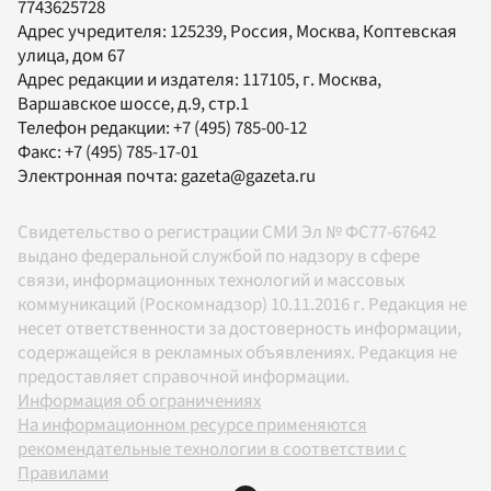
7743625728
Адрес учредителя: 125239, Россия, Москва, Коптевская
улица, дом 67
Адрес редакции и издателя:
117105
, г.
Москва
,
Варшавское шоссе, д.9, стр.1
Телефон редакции:
+7 (495) 785-00-12
Факс:
+7 (495) 785-17-01
Электронная почта:
gazeta@gazeta.ru
Свидетельство о регистрации СМИ Эл № ФС77-67642
выдано федеральной службой по надзору в сфере
связи, информационных технологий и массовых
коммуникаций (Роскомнадзор) 10.11.2016 г. Редакция не
несет ответственности за достоверность информации,
содержащейся в рекламных объявлениях. Редакция не
предоставляет справочной информации.
Информация об ограничениях
На информационном ресурсе применяются
рекомендательные технологии в соответствии с
Правилами