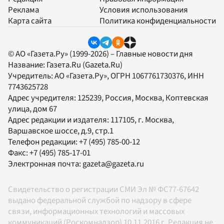
Реклама
Условия использования
Карта сайта
Политика конфиденциальности
© АО «Газета.Ру» (1999-2026) – Главные новости дня
Название:
Газета.Ru
(Gazeta.Ru)
Учредитель:
АО «Газета.Ру»
, ОГРН 1067761730376, ИНН
7743625728
Адрес учредителя: 125239, Россия, Москва, Коптевская
улица, дом 67
Адрес редакции и издателя:
117105
, г.
Москва
,
Варшавское шоссе, д.9, стр.1
Телефон редакции:
+7 (495) 785-00-12
Факс:
+7 (495) 785-17-01
Электронная почта:
gazeta@gazeta.ru
Свидетельство о регистрации СМИ Эл № ФС77-67642
выдано федеральной службой по надзору в сфере
связи, информационных технологий и массовых
коммуникаций (Роскомнадзор) 10.11.2016 г. Редакция не