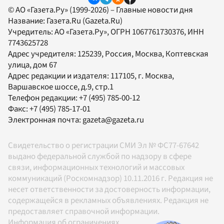
© АО «Газета.Ру» (1999-2026) – Главные новости дня
Название:
Газета.Ru
(Gazeta.Ru)
Учредитель:
АО «Газета.Ру»
, ОГРН 1067761730376, ИНН
7743625728
Адрес учредителя: 125239, Россия, Москва, Коптевская
улица, дом 67
Адрес редакции и издателя:
117105
, г.
Москва
,
Варшавское шоссе, д.9, стр.1
Телефон редакции:
+7 (495) 785-00-12
Факс:
+7 (495) 785-17-01
Электронная почта:
gazeta@gazeta.ru
Свидетельство о регистрации СМИ Эл № ФС77-67642
выдано федеральной службой по надзору в сфере
связи, информационных технологий и массовых
коммуникаций (Роскомнадзор) 10.11.2016 г. Редакция не
несет ответственности за достоверность информации,
содержащейся в рекламных объявлениях. Редакция не
предоставляет справочной информации.
Информация об ограничениях