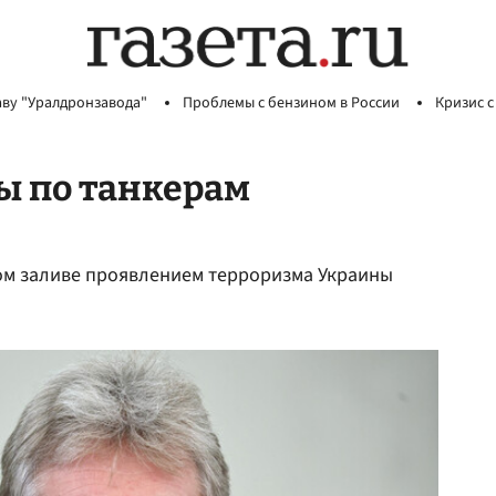
аву "Уралдронзавода"
Проблемы с бензином в России
Кризис с
ы по танкерам
ком заливе проявлением терроризма Украины