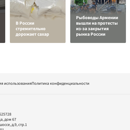
Рыбоводы Армении
В России
вышли на протесты
стремительно
из-за закрытия
дорожает сахар
рынка России
ия использования
Политика конфиденциальности
625728
а, дом 67
ссе, д.9, стр.1