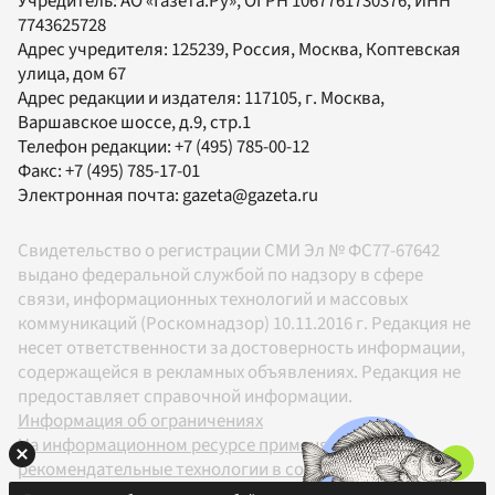
Учредитель:
АО «Газета.Ру»
, ОГРН 1067761730376, ИНН
7743625728
Адрес учредителя: 125239, Россия, Москва, Коптевская
улица, дом 67
Адрес редакции и издателя:
117105
, г.
Москва
,
Варшавское шоссе, д.9, стр.1
Телефон редакции:
+7 (495) 785-00-12
Факс:
+7 (495) 785-17-01
Электронная почта:
gazeta@gazeta.ru
Свидетельство о регистрации СМИ Эл № ФС77-67642
выдано федеральной службой по надзору в сфере
связи, информационных технологий и массовых
коммуникаций (Роскомнадзор) 10.11.2016 г. Редакция не
несет ответственности за достоверность информации,
содержащейся в рекламных объявлениях. Редакция не
предоставляет справочной информации.
Информация об ограничениях
На информационном ресурсе применяются
рекомендательные технологии в соответствии с
Правилами