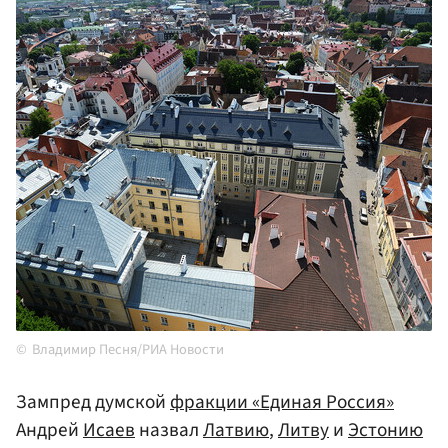
Владимир Песня/РИА Новости
Зампред думской
фракции «Единая Россия»
Андрей
Исаев
назвал
Латвию
,
Литву
и
Эстонию