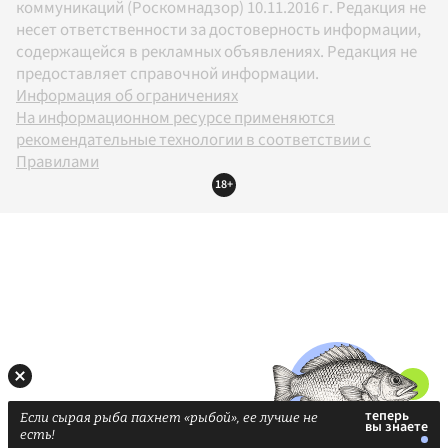
коммуникаций (Роскомнадзор) 10.11.2016 г. Редакция не
несет ответственности за достоверность информации,
содержащейся в рекламных объявлениях. Редакция не
предоставляет справочной информации.
Информация об ограничениях
На информационном ресурсе применяются
рекомендательные технологии в соответствии с
Правилами
18+
Если сырая рыба пахнет «рыбой», ее лучше не
есть!