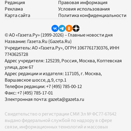
Редакция
Правовая информация
Реклама
Условия использования
Карта сайта
Политика конфиденциальности
© АО «Газета.Ру» (1999-2026) – Главные новости дня
Название:
Газета.Ru
(Gazeta.Ru)
Учредитель:
АО «Газета.Ру»
, ОГРН 1067761730376, ИНН
7743625728
Адрес учредителя: 125239, Россия, Москва, Коптевская
улица, дом 67
Адрес редакции и издателя:
117105
, г.
Москва
,
Варшавское шоссе, д.9, стр.1
Телефон редакции:
+7 (495) 785-00-12
Факс:
+7 (495) 785-17-01
Электронная почта:
gazeta@gazeta.ru
Свидетельство о регистрации СМИ Эл № ФС77-67642
выдано федеральной службой по надзору в сфере
связи, информационных технологий и массовых