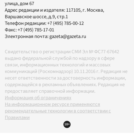
улица, дом 67
Адрес редакции и издателя:
117105
, г.
Москва
,
Варшавское шоссе, д.9, стр.1
Телефон редакции:
+7 (495) 785-00-12
Факс:
+7 (495) 785-17-01
Электронная почта:
gazeta@gazeta.ru
Свидетельство о регистрации СМИ Эл № ФС77-67642
выдано федеральной службой по надзору в сфере
связи, информационных технологий и массовых
коммуникаций (Роскомнадзор) 10.11.2016 г. Редакция не
несет ответственности за достоверность информации,
содержащейся в рекламных объявлениях. Редакция не
предоставляет справочной информации.
Информация об ограничениях
На информационном ресурсе применяются
рекомендательные технологии в соответствии с
Правилами
18+