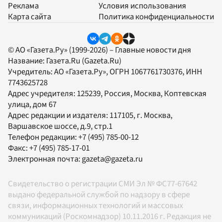
Реклама
Условия использования
Карта сайта
Политика конфиденциальности
© АО «Газета.Ру» (1999-2026) – Главные новости дня
Название:
Газета.Ru
(Gazeta.Ru)
Учредитель:
АО «Газета.Ру»
, ОГРН 1067761730376, ИНН
7743625728
Адрес учредителя: 125239, Россия, Москва, Коптевская
улица, дом 67
Адрес редакции и издателя:
117105
, г.
Москва
,
Варшавское шоссе, д.9, стр.1
Телефон редакции:
+7 (495) 785-00-12
Факс:
+7 (495) 785-17-01
Электронная почта:
gazeta@gazeta.ru
Свидетельство о регистрации СМИ Эл № ФС77-67642
выдано федеральной службой по надзору в сфере
связи, информационных технологий и массовых
коммуникаций (Роскомнадзор) 10.11.2016 г. Редакция не